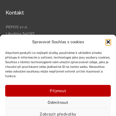
Kontakt
PEPOS s.r.o.
Libušina 342/97
Olomouc
Spravovat Souhlas s cookies
779 00
Abychom poskytli co nejlepší služby, používáme k ukládání a/nebo
info@pepos.eu
přístupu k informacím o zařízení, technologie jako jsou soubory cookies.
+420 733 535 444
Souhlas s těmito technologiemi nám umožní zpracovávat údaje, jako je
chování při procházení nebo jedinečná ID na tomto webu. Nesouhlas
nebo odvolání souhlasu může nepříznivě ovlivnit určité vlastnosti a
Stránky
funkce.
Příjmout
Domů
Drtiče
Odmítnout
Kontakt
Zobrazit předvolby