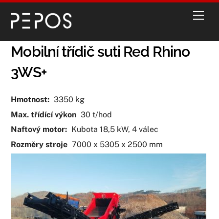
Skip
Men
to
content
Mobilní třídič suti Red Rhino
3WS+
Hmotnost:
3350
kg
Max. třídící výkon
30
t/hod
Naftový motor:
Kubota 18,5 kW, 4 válec
Rozměry stroje
7000 x 5305 x 2500
mm