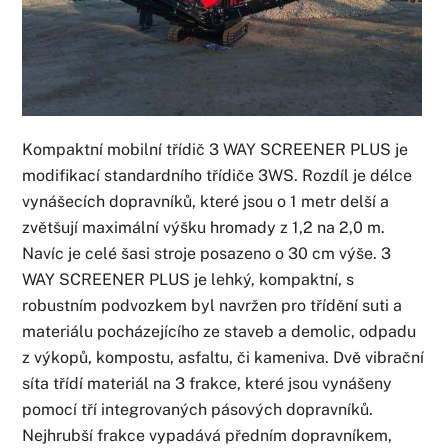
Kompaktní mobilní třídič 3 WAY SCREENER PLUS je
modifikací standardního třídiče 3WS. Rozdíl je délce
vynášecích dopravníků, které jsou o 1 metr delší a
zvětšují maximální výšku hromady z 1,2 na 2,0 m.
Navíc je celé šasi stroje posazeno o 30 cm výše. 3
WAY SCREENER PLUS je lehký, kompaktní, s
robustním podvozkem byl navržen pro třídění suti a
materiálu pocházejícího ze staveb a demolic, odpadu
z výkopů, kompostu, asfaltu, či kameniva. Dvě vibrační
síta třídí materiál na 3 frakce, které jsou vynášeny
pomocí tří integrovaných pásových dopravníků.
Nejhrubší frakce vypadává předním dopravníkem,