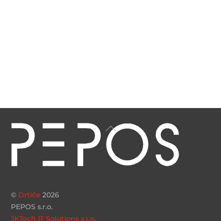
Přihlásit se
Zdroj kanálů (příspěvky)
Kanál komentářů
Česká lokalizace
Back
To
Top
©
Drtiče
2026
PEPOS s.r.o.
JKTech IT Solutions s.r.o.