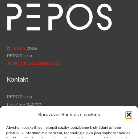
Back
To
Top
©
Drtiče
2026
PEPOS s.r.o.
JKTech IT Solutions s.r.o.
Kontakt
PEPOS s.r.o.
Libušina 342/97
Olomouc
Spravovat Souhlas s cookies
779 00
Abychom poskytli co nejlepší služby, používáme k ukládání a/nebo
info@pepos.eu
přístupu k informacím o zařízení, technologie jako jsou soubory cookies.
+420 733 535 444