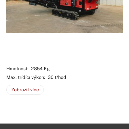
Mobilní třídič suti Red Rhino
3WS
Hmotnost:
2854
Kg
Max. třídící výkon:
30
t/hod
Zobrazit více