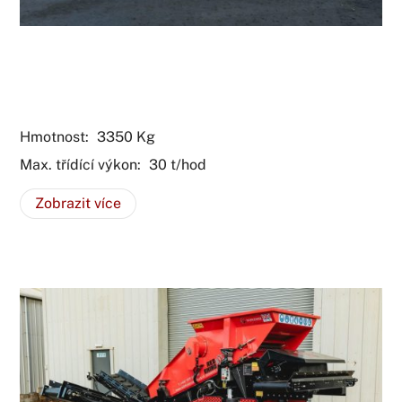
Mobilní třídič suti Red Rhino
3WS+
Hmotnost:
3350
Kg
Max. třídící výkon:
30
t/hod
Zobrazit více